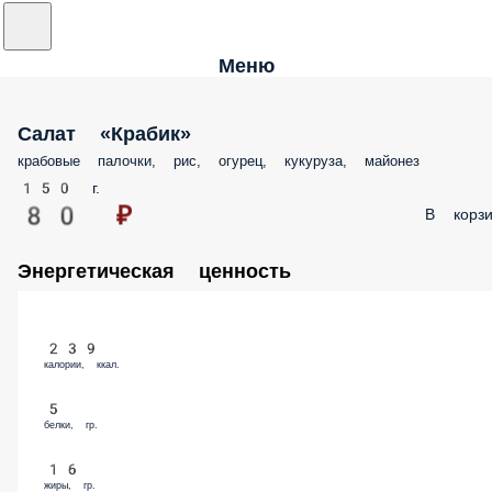
Меню
Салат «Крабик»
крабовые палочки, рис, огурец, кукуруза, майонез
150 г.
80 ₽
В корзи
Энергетическая ценность
239
калории, ккал.
5
белки, гр.
16
жиры, гр.