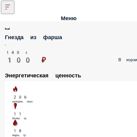
Меню
Гнезда из фарша
-
140 г.
100 ₽
В корз
Энергетическая ценность
206
калории, ккал.
11
белки, гр.
18
жиры, гр.