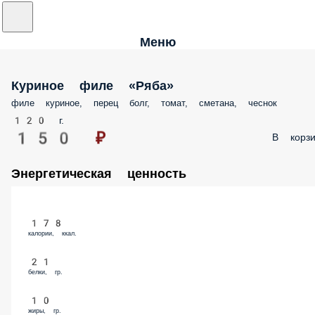
Меню
Куриное филе «Ряба»
филе куриное, перец болг, томат, сметана, чеснок
120 г.
150 ₽
В корзи
Энергетическая ценность
178
калории, ккал.
21
белки, гр.
10
жиры, гр.