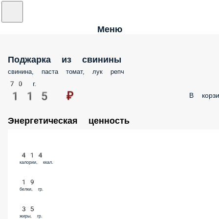
Меню
Поджарка из свинины
свинина, паста томат, лук репч
70 г.
115 ₽
В корзи
Энергетическая ценность
414
калории, ккал.
19
белки, гр.
35
жиры, гр.