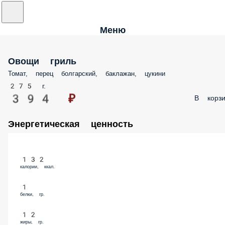
Меню
Овощи гриль
Томат, перец болгарский, баклажан, цукини
275 г.
394 ₽
В корзи
Энергетическая ценность
132
калории, ккал.
1
белки, гр.
12
жиры, гр.