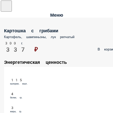
Меню
Картошка с грибами
Картофель, шампиньоны, лук репчатый
300 г.
337 ₽
В корзи
Энергетическая ценность
115
калории, ккал.
4
белки, гр.
3
жиры, гр.