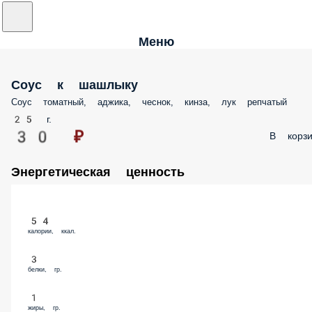
Меню
Соус к шашлыку
Соус томатный, аджика, чеснок, кинза, лук репчатый
25 г.
30 ₽
В корзи
Энергетическая ценность
54
калории, ккал.
3
белки, гр.
1
жиры, гр.