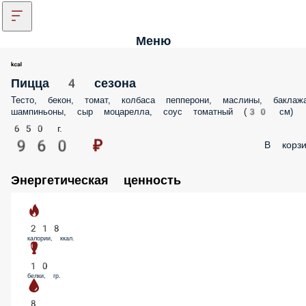
Меню
Пицца 4 сезона
Тесто, бекон, томат, колбаса пепперони, маслины, баклажа
шампиньоны, сыр моцарелла, соус томатный (30 см)
650 г.
960 ₽
В корзи
Энергетическая ценность
218
калории, ккал.
10
белки, гр.
8