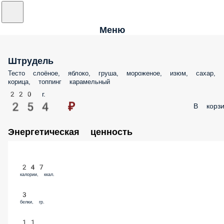
Меню
Штрудель
Тесто слоёное, яблоко, груша, мороженое, изюм, сахар,
корица, топпинг карамельный
220 г.
254 ₽
В корзи
Энергетическая ценность
247
калории, ккал.
3
белки, гр.
11